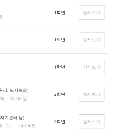
1학년
원
1학년
1학년
리, 도시농업)
2학년
0개
24,100원
 자기견해 등)
2학년
 12개
24,100원