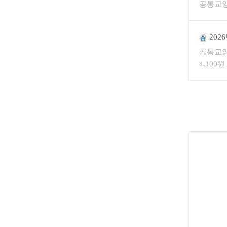
공통교
202
공통교
4,100원