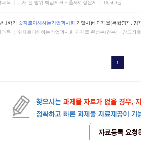
양과목
교재 전 범위 핵심체크 + 출제예상문제
16,500원
6년 1학기
숫자로이해하는기업과사회
기말시험 과제물(복합명제, 경제
양과목
숫자로이해하는기업과사회 과제물 완성본(견본) + 참고자료 