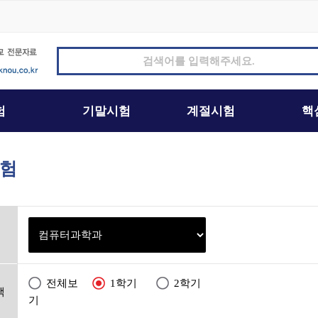
험
전체보
1학기
2학기
택
기