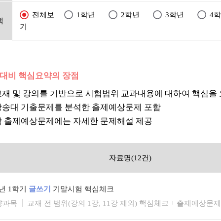
전체보
1학년
2학년
3학년
4
택
기
험대비 핵심요약의 장점
교재 및 강의를 기반으로 시험범위 교과내용에 대하여 핵심을
방송대 기출문제를 분석한 출제예상문제 포함
각 출제예상문제에는 자세한 문제해설 제공
자료명(12건)
6년 1학기
글쓰기
기말시험 핵심체크
양과목
교재 전 범위(강의 1강, 11강 제외) 핵심체크 + 출제예상문제