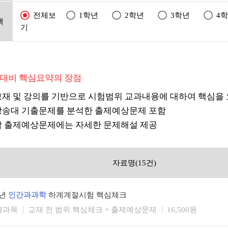
전체보
1학년
2학년
3학년
4
택
기
험대비 핵심요약의 장점
교재 및 강의를 기반으로 시험범위 교과내용에 대하여 핵심을
방송대 기출문제를 분석한 출제예상문제 포함
각 출제예상문제에는 자세한 문제해설 제공
자료명(15건)
6년
인간과과학
하계계절시험 핵심체크
양과목
교재 전 범위 핵심체크 + 출제예상문제
16,500원