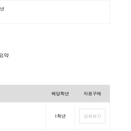
학년
 요약
해당학년
자료구매
1학년