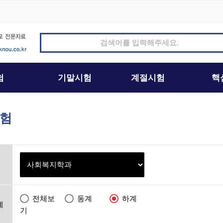
험
전체보
동계
하계
계
기