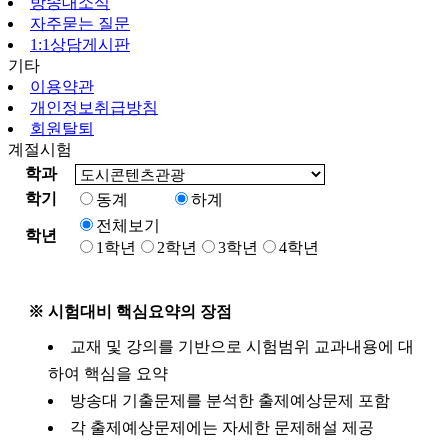
방송대소식
자주묻는 질문
1:1상담게시판
기타
이용약관
개인정보취급방침
회원탈퇴
계절시험
학과
학기
동계
하계
전체보기
학년
1학년
2학년
3학년
4학년
※ 시험대비 핵심요약의 장점
교재 및 강의를 기반으로 시험범위 교과내용에 대
하여 핵심을 요약
방송대 기출문제를 분석한 출제예상문제 포함
각 출제예상문제에는 자세한 문제해설 제공