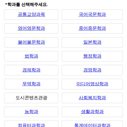
*학과를 선택해주세요.
공통교양과목
국어국문학과
영어영문학과
중어중문학과
불어불문학과
일본학과
법학과
행정학과
경제학과
경영학과
무역학과
미디어영상학과
도시콘텐츠관광
사회복지학과
농학과
생활과학과
컴퓨터과학과
통계데이터과학과