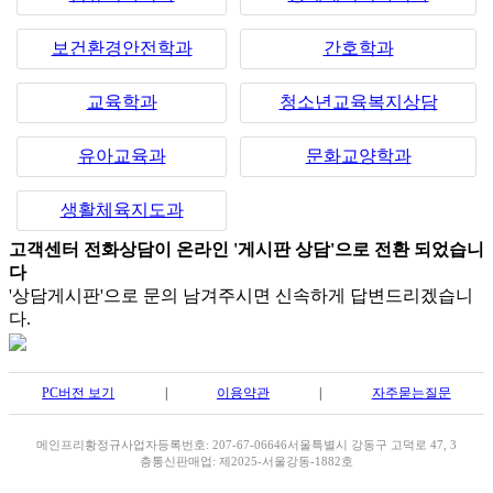
보건환경안전학과
간호학과
교육학과
청소년교육복지상담
유아교육과
문화교양학과
생활체육지도과
고객센터 전화상담이 온라인 '게시판 상담'으로 전환 되었습니
다
'상담게시판'으로 문의 남겨주시면 신속하게 답변드리겠습니
다.
PC버전 보기
|
이용약관
|
자주묻는질문
메인프리
황정규
사업자등록번호: 207-67-06646
서울특별시 강동구 고덕로 47, 3
층
통신판매업: 제2025-서울강동-1882호