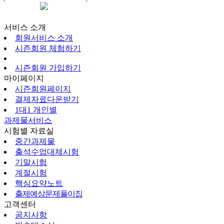
시즌회원페이지
서비스 소개
회원서비스 소개
시즌회원 체험하기
시즌회원 가입하기
마이페이지
시즌회원페이지
결제자료다운받기
1대1 개인별
과제물서비스
시험별 자료실
중간과제물
출석수업대체시험
기말시험
계절시험
핵심요약노트
출제예상문제풀이집
고객센터
공지사항