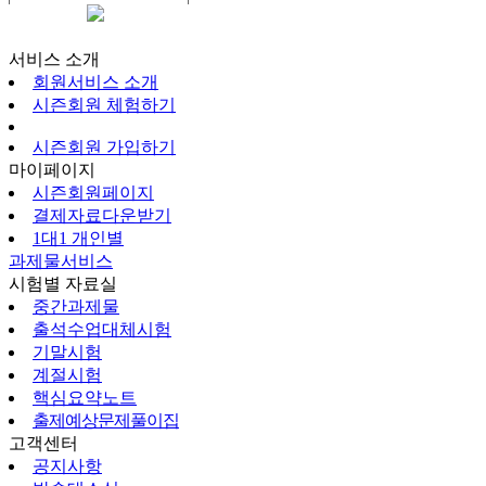
시즌회원페이지
서비스 소개
회원서비스 소개
시즌회원 체험하기
시즌회원 가입하기
마이페이지
시즌회원페이지
결제자료다운받기
1대1 개인별
과제물서비스
시험별 자료실
중간과제물
출석수업대체시험
기말시험
계절시험
핵심요약노트
출제예상문제풀이집
고객센터
공지사항