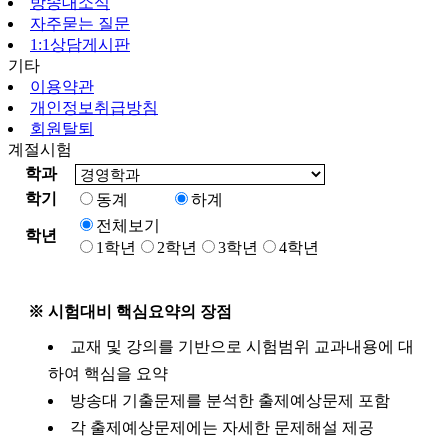
방송대소식
자주묻는 질문
1:1상담게시판
기타
이용약관
개인정보취급방침
회원탈퇴
계절시험
학과
학기
동계
하계
전체보기
학년
1학년
2학년
3학년
4학년
※ 시험대비 핵심요약의 장점
교재 및 강의를 기반으로 시험범위 교과내용에 대
하여 핵심을 요약
방송대 기출문제를 분석한 출제예상문제 포함
각 출제예상문제에는 자세한 문제해설 제공