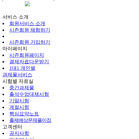
시즌회원페이지
서비스 소개
회원서비스 소개
시즌회원 체험하기
시즌회원 가입하기
마이페이지
시즌회원페이지
결제자료다운받기
1대1 개인별
과제물서비스
시험별 자료실
중간과제물
출석수업대체시험
기말시험
계절시험
핵심요약노트
출제예상문제풀이집
고객센터
공지사항