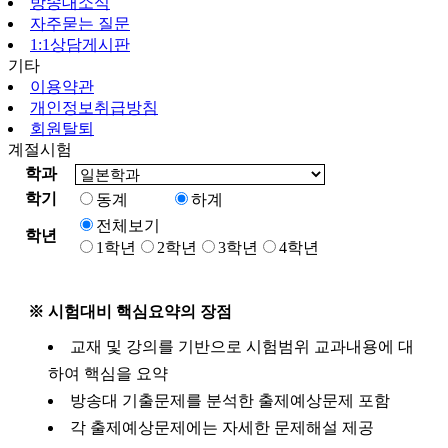
방송대소식
자주묻는 질문
1:1상담게시판
기타
이용약관
개인정보취급방침
회원탈퇴
계절시험
학과
학기
동계
하계
전체보기
학년
1학년
2학년
3학년
4학년
※ 시험대비 핵심요약의 장점
교재 및 강의를 기반으로 시험범위 교과내용에 대
하여 핵심을 요약
방송대 기출문제를 분석한 출제예상문제 포함
각 출제예상문제에는 자세한 문제해설 제공