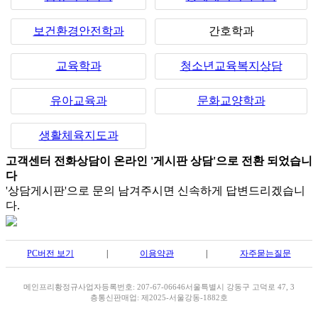
보건환경안전학과
간호학과
교육학과
청소년교육복지상담
유아교육과
문화교양학과
생활체육지도과
고객센터 전화상담이 온라인 '게시판 상담'으로 전환 되었습니
다
'상담게시판'으로 문의 남겨주시면 신속하게 답변드리겠습니
다.
PC버전 보기
|
이용약관
|
자주묻는질문
메인프리
황정규
사업자등록번호: 207-67-06646
서울특별시 강동구 고덕로 47, 3
층
통신판매업: 제2025-서울강동-1882호