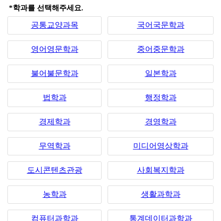
*학과를 선택해주세요.
공통교양과목
국어국문학과
영어영문학과
중어중문학과
불어불문학과
일본학과
법학과
행정학과
경제학과
경영학과
무역학과
미디어영상학과
도시콘텐츠관광
사회복지학과
농학과
생활과학과
컴퓨터과학과
통계데이터과학과