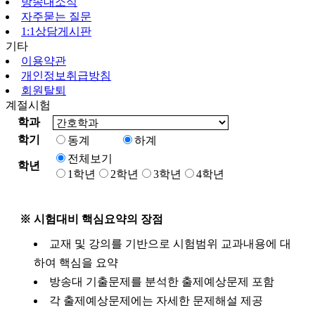
방송대소식
자주묻는 질문
1:1상담게시판
기타
이용약관
개인정보취급방침
회원탈퇴
계절시험
학과
학기
동계
하계
전체보기
학년
1학년
2학년
3학년
4학년
※ 시험대비 핵심요약의 장점
교재 및 강의를 기반으로 시험범위 교과내용에 대
하여 핵심을 요약
방송대 기출문제를 분석한 출제예상문제 포함
각 출제예상문제에는 자세한 문제해설 제공