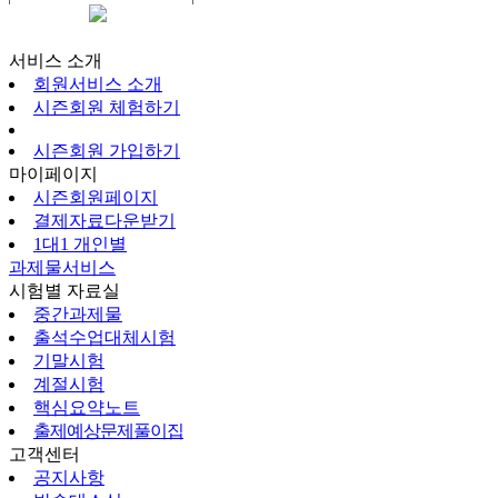
시즌회원페이지
서비스 소개
회원서비스 소개
시즌회원 체험하기
시즌회원 가입하기
마이페이지
시즌회원페이지
결제자료다운받기
1대1 개인별
과제물서비스
시험별 자료실
중간과제물
출석수업대체시험
기말시험
계절시험
핵심요약노트
출제예상문제풀이집
고객센터
공지사항